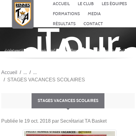
Panneau de gestion des cookies
ACCUEIL
LE CLUB
LES ÉQUIPES
FORMATIONS
MEDIA
Tour
RÉSULTATS
CONTACT
d'Auv
BASK
Accueil
STAGES VACANCES SCOLAIRES
STAGES VACANCES SCOLAIRES
Publiée le
19 oct. 2018
par Secrétariat TA Basket